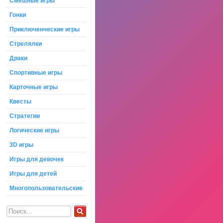
Смешные игры
Гонки
Приключенческие игры
Стрелялки
Драки
Спортивные игры
Карточные игры
Квесты
Стратегии
Логические игры
3D игры
Игры для девочек
Игры для детей
Многопользовательские