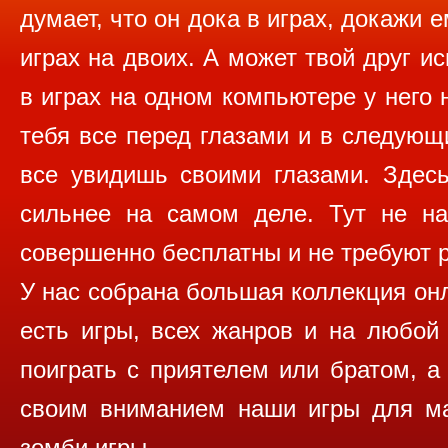
думает, что он дока в играх, докажи 
играх на двоих. А может твой друг и
в играх на одном компьютере у него 
тебя все перед глазами и в следующ
все увидишь своими глазами. Здесь
сильнее на самом деле. Тут не на
совершенно бесплатны и не требуют р
У нас собрана большая коллекция онла
есть игры, всех жанров и на любой
поиграть с приятелем или братом, а
своим вниманием наши игры для ма
зомби игры.