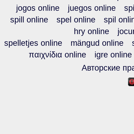
jogos online
juegos online
sp
spill online
spel online
spil onli
hry online
jocu
spelletjes online
mängud online
παιχνίδια online
igre online
Авторские пра