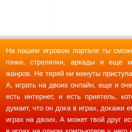
На нашем игровом портале ты сможе
гонки, стрелялки, аркады и еще м
жанров. Не теряй ни минуты приступа
А, играть на двоих онлайн, еще и оче
есть интернет, и есть приятель, ко
думает, что он дока в играх, докажи 
играх на двоих. А может твой друг и
в играх на одном компьютере у него 