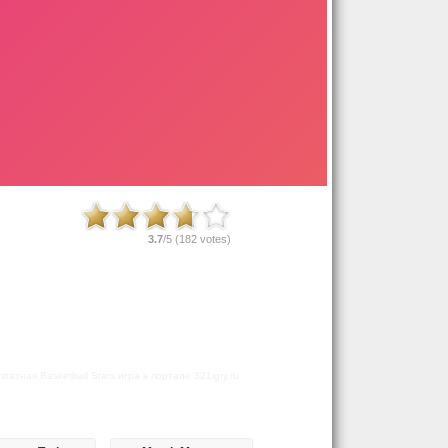
3.7
/5 (
182
votes)
атная Basketball Stars игра в портале 321igry.ru