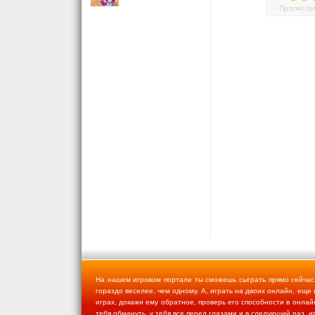
Просмотро
На нашем игровом портале ты сможешь сыграть прямо сейчас в
гораздо веселее, чем одному. А, играть на двоих онлайн, еще и
играх, докажи ему обратное, проверь его способности в онлай
тебя обмануть, у тебя все перед глазами и в следующий раз, и