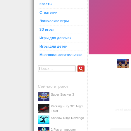
Квесты
Стратегии
Логические игры
3D игры
Игры для девочек
Игры для детей
Многопользовательские
Сейчас играют
Super Stacker 3
Parking Fury 3D: Night
Играй Baske
Thief
Shadow Ninja Revenge
2 Player Imposter