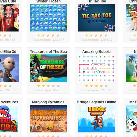
ivas Cute
Winter Frozen
Tic Tac Toe
Chri
eated Skirt
oks
ов: 98,483
Просмотров: 133,747
Просмотров: 139,301
Просм
ld Elite 3d
Treasures of The Sea
Amazing Bubble
N
Connect
в: 126,665
Просмотров: 65,955
Просмотров: 127,547
Просм
Adventures
Mahjong Pyramids
Bridge Legends Online
Mr B
A