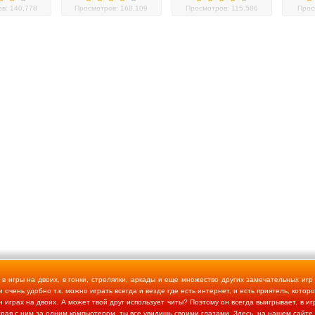
в: 140,778
Просмотров: 168,109
Просмотров: 115,586
Прос
 игры на двоих, в гонки, стрелялки, аркады и еще множество других замечательных игр
 очень удобно т.к. можно играть всегда и везде где есть интернет, и есть приятель, котор
н играх на двоих. А может твой друг использует читы? Поэтому он всегда выигрывает, в 
грая с ним за одним компьютером, ты все увидишь своими глазами. Здесь, на нашем сайте,