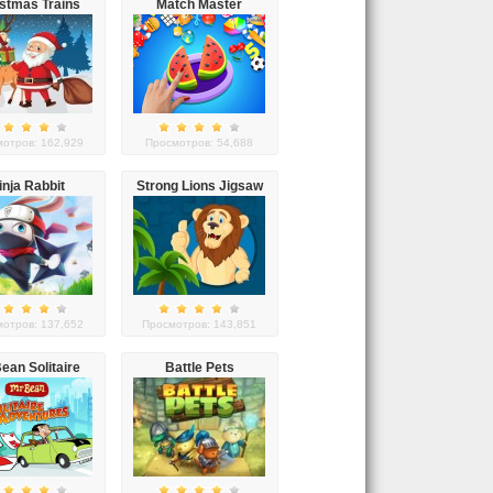
stmas Trains
Match Master
отров: 162,929
Просмотров: 54,688
inja Rabbit
Strong Lions Jigsaw
отров: 137,652
Просмотров: 143,851
ean Solitaire
Battle Pets
dventures