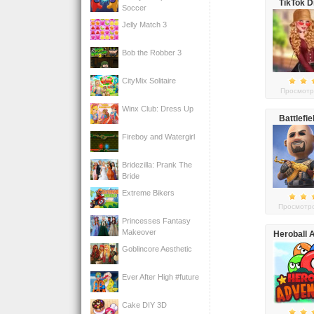
TikTok D
Soccer
School Pl
Jelly Match 3
Lo
Bob the Robber 3
CityMix Solitaire
Просмотр
Winx Club: Dress Up
Battlefie
Fireboy and Watergirl
Bridezilla: Prank The
Bride
Extreme Bikers
Просмотро
Princesses Fantasy
Makeover
Heroball 
Goblincore Aesthetic
Ever After High #future
Cake DIY 3D