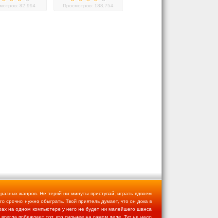
мотров: 82,994
Просмотров: 188,754
 разных жанров. Не теряй ни минуты приступай, играть вдвоем
ого срочно нужно обыграть. Твой приятель думает, что он дока в
играх на одном компьютере у него не будет ни малейшего шанса
 всегда побеждает тот, кто сильнее на самом деле. Тут не надо