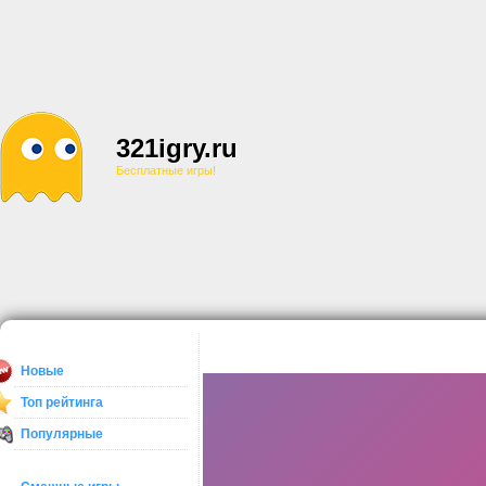
321igry.ru
Бесплатные игры!
Новые
Топ рейтинга
Популярные