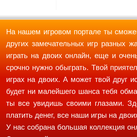
На нашем игровом портале ты сможеш
других замечательных игр разных жа
играть на двоих онлайн, еще и очень
срочно нужно обыграть. Твой приятел
играх на двоих. А может твой друг и
будет ни малейшего шанса тебя обма
ты все увидишь своими глазами. Зде
платить денег, все наши игры на двои
У нас собрана большая коллекция онла