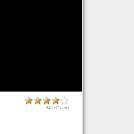
4.1
/5 (
67
votes)