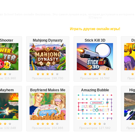
air School Salon онлайн бесплатно. Это самоя лучшая игра, которая доступная в интернете.
321igry.ru
Играть другие онлайн игры!
 Shooter
Mahjong Dynasty
Stick Kill 3D
D
в: 116,960
Просмотров: 198,700
Просмотров: 16,592
Прос
 Mayhem
Boyfriend Makes Me
Amazing Bubble
Hig
Breakfast
Connect
в: 132,048
Просмотров: 104,966
Просмотров: 127,582
Просм