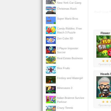
New York Car Gang
Christmas Rush
Играй Crazy H
Super Mario Bros
Candy Riddles: Free
Match 3 Puzzle
Flower
Zen Cube 3D
2 Player Imposter
Soccer
Real Estate Business
Просмотро
Blox Fruits
Heads
Fireboy and Watergirl
Minecaves 2
Italian Brainrot Survive
Parkour
Просмотро
Crazy Tennis