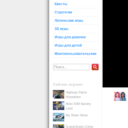
Квесты
Стратегии
Логические игры
3D игры
Игры для девочек
Игры для детей
Многопользовательские
Сейчас играют
Highway Patrol
Showdown
Moto X3M Spooky
Land
My Shark Show
Grand Action Crime: