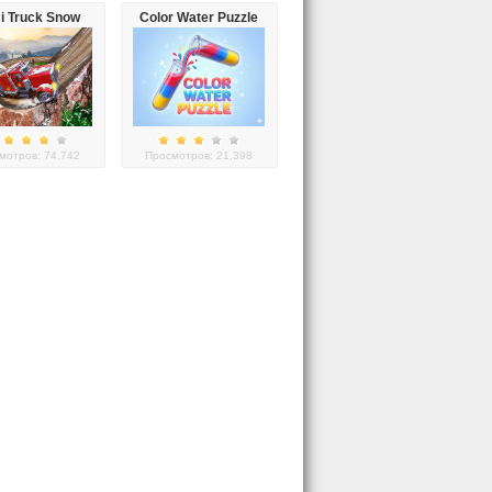
i Truck Snow
Color Water Puzzle
Simulator
мотров: 74,742
Просмотров: 21,398