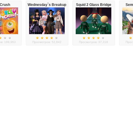
 Crush
Wednesday`s Breakup
Squid 2 Glass Bridge
Sem
Handbook
в: 199,963
Просмотров: 52,842
Просмотров: 37,318
Прос