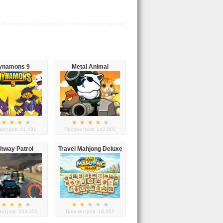
 Бесплатная Crazy Hair School Salon игра в портале
ynamons 9
Metal Animal
мотров: 41,491
Просмотров: 142,801
hway Patrol
Travel Mahjong Deluxe
Showdown
отров: 203,355
Просмотров: 18,052