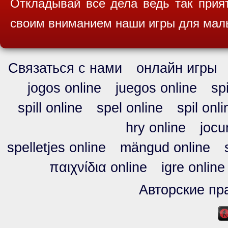
Откладывай все дела ведь так прият
своим вниманием наши игры для мальч
Связаться с нами
онлайн игры
jogos online
juegos online
sp
spill online
spel online
spil onli
hry online
jocu
spelletjes online
mängud online
παιχνίδια online
igre online
Авторские пра