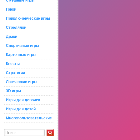
Смешные игры
Гонки
Приключенческие игры
Стрелялки
Драки
Спортивные игры
Карточные игры
Квесты
Стратегии
Логические игры
3D игры
Игры для девочек
Игры для детей
Многопользовательские