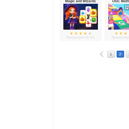
Magic and Wizards
UGC Math
Mahjong
Просмотров: 24,121
Просмотров:
1
2