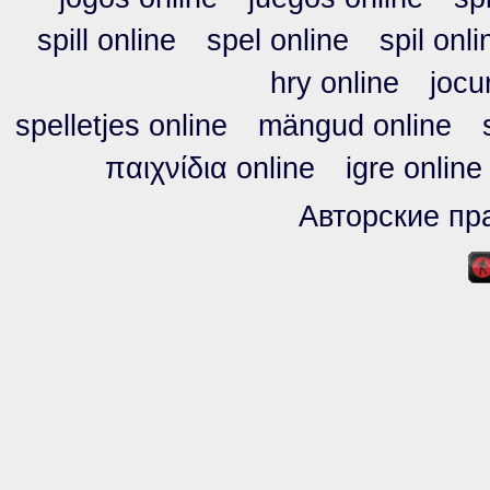
spill online
spel online
spil onli
hry online
jocu
spelletjes online
mängud online
παιχνίδια online
igre online
Авторские пра