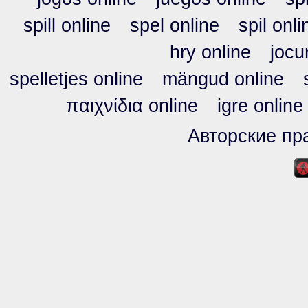
spill online
spel online
spil onli
hry online
jocu
spelletjes online
mängud online
παιχνίδια online
igre online
Авторские пра