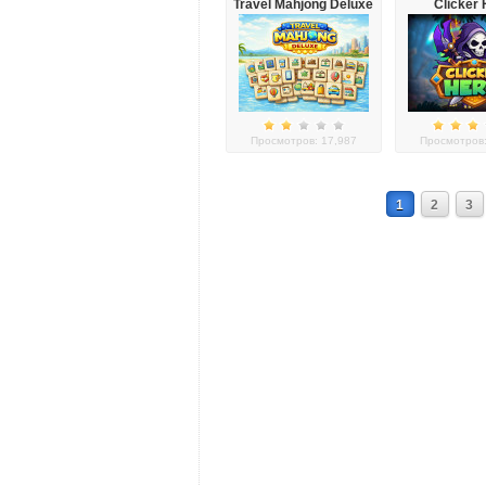
Travel Mahjong Deluxe
Clicker 
Просмотров: 17,987
Просмотров:
1
2
3