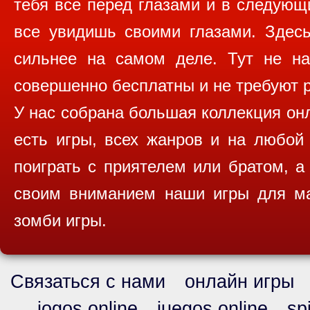
тебя все перед глазами и в следующ
все увидишь своими глазами. Здесь
сильнее на самом деле. Тут не на
совершенно бесплатны и не требуют р
У нас собрана большая коллекция онла
есть игры, всех жанров и на любой
поиграть с приятелем или братом, а
своим вниманием наши игры для ма
зомби игры.
Связаться с нами
онлайн игры
jogos online
juegos online
sp