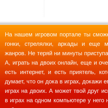
На нашем игровом портале ты сможе
гонки, стрелялки, аркады и еще м
жанров. Не теряй ни минуты приступа
А, играть на двоих онлайн, еще и оче
есть интернет, и есть приятель, ко
думает, что он дока в играх, докажи 
играх на двоих. А может твой друг и
в играх на одном компьютере у него 