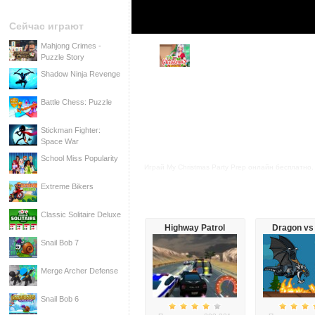
Сейчас играют
Mahjong Crimes -
Puzzle Story
Shadow Ninja Revenge
Battle Chess: Puzzle
Stickman Fighter:
Space War
School Miss Popularity
Играй My Christmas Party Prep онлайн бесплатно.
Extreme Bikers
Classic Solitaire Deluxe
Highway Patrol
Dragon vs
Showdown
Snail Bob 7
Merge Archer Defense
Snail Bob 6