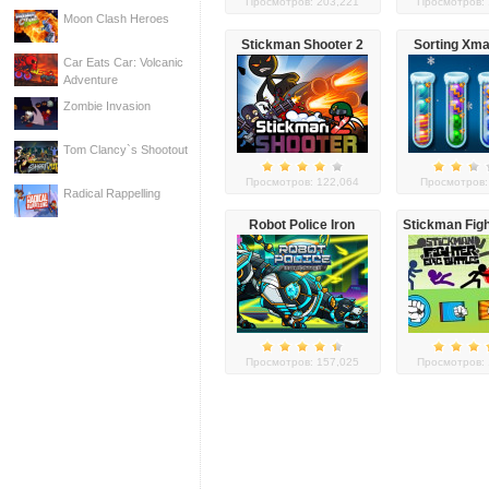
Просмотров: 203,221
Просмотров: 
Moon Clash Heroes
Stickman Shooter 2
Sorting Xma
Car Eats Car: Volcanic
Adventure
Zombie Invasion
Tom Clancy`s Shootout
Просмотров: 122,064
Просмотров:
Radical Rappelling
Robot Police Iron
Stickman Figh
Panther
Battl
Просмотров: 157,025
Просмотров: 