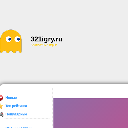
321igry.ru
Бесплатные игры!
Новые
Топ рейтинга
Популярные