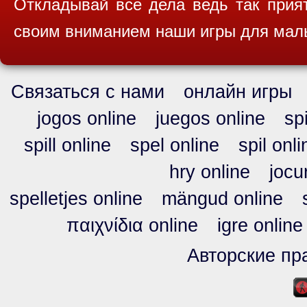
Откладывай все дела ведь так прият
своим вниманием наши игры для мальч
Связаться с нами
онлайн игры
jogos online
juegos online
sp
spill online
spel online
spil onli
hry online
jocu
spelletjes online
mängud online
παιχνίδια online
igre online
Авторские пра