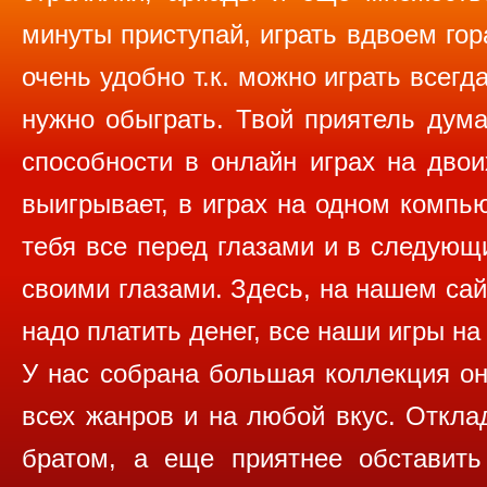
минуты приступай, играть вдвоем гор
очень удобно т.к. можно играть всегда
нужно обыграть. Твой приятель думае
способности в онлайн играх на двои
выигрывает, в играх на одном компью
тебя все перед глазами и в следующ
своими глазами. Здесь, на нашем сайт
надо платить денег, все наши игры на
У нас собрана большая коллекция онл
всех жанров и на любой вкус. Откла
братом, а еще приятнее обставит