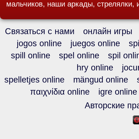
мальчиков, наши аркады, стрелялки, 
Связаться с нами
онлайн игры
jogos online
juegos online
sp
spill online
spel online
spil onli
hry online
jocu
spelletjes online
mängud online
παιχνίδια online
igre online
Авторские пра