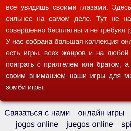
все увидишь своими глазами. Здесь
сильнее на самом деле. Тут не на
совершенно бесплатны и не требуют р
У нас собрана большая коллекция онла
есть игры, всех жанров и на любой
поиграть с приятелем или братом, а
своим вниманием наши игры для ма
зомби игры.
Связаться с нами
онлайн игры
jogos online
juegos online
sp