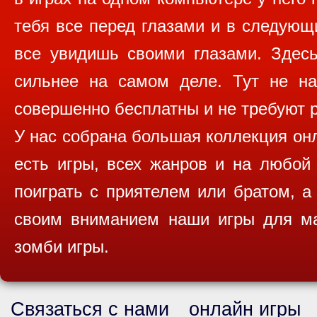
тебя все перед глазами и в следующ
все увидишь своими глазами. Здесь
сильнее на самом деле. Тут не на
совершенно бесплатны и не требуют р
У нас собрана большая коллекция онла
есть игры, всех жанров и на любой
поиграть с приятелем или братом, а
своим вниманием наши игры для ма
зомби игры.
Связаться с нами
онлайн игры