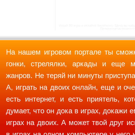
Играй 3D игры в онлайне бесплатно. Здесь вы найд
Прекрасная возможност
На нашем игровом портале ты сможе
гонки, стрелялки, аркады и еще м
жанров. Не теряй ни минуты приступа
А, играть на двоих онлайн, еще и оче
есть интернет, и есть приятель, ко
думает, что он дока в играх, докажи 
играх на двоих. А может твой друг и
в играх на одном компьютере у него 