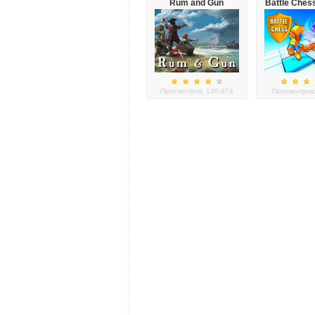
Rum and Gun
Battle Chess
Просмотров: 130,974
Просмотров: